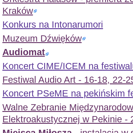
Kraków
Konkurs na Intonarumori
Muzeum Dźwięków
Audiomat
Koncert CIME/ICEM na festiwal
Festiwal Audio Art - 16-18, 22-
Koncert PSeME na pekińskim 
Walne Zebranie Międzynarodowe
Elektroakustycznej w Pekinie -
Miejsca Miłosza
- instalacja w 