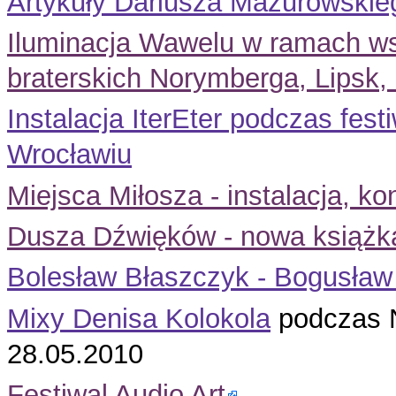
Artykuły Dariusza Mazurowskie
Iluminacja Wawelu w ramach ws
braterskich Norymberga, Lipsk
Instalacja IterEter podczas fes
Wrocławiu
Miejsca Miłosza - instalacja, ko
Dusza Dźwięków - nowa książka
Bolesław Błaszczyk - Bogusła
Mixy Denisa Kolokola
podczas 
28.05.2010
Festiwal Audio Art